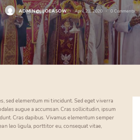
ADMIN@JIJOEASOW
April 21, 2020
0
Comments
es, sed elementum mi tincidunt. Sed eget viverra
odales augue a accumsan. Cras sollicitudin, ipsum
ncidunt. Cras dapibus. Vivamus elementum semper
an leo ligula, porttitor eu, consequat vitae,