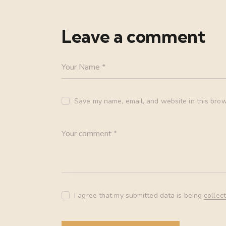
Leave a comment
Save my name, email, and website in this brow
I agree that my submitted data is being
collec