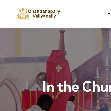
H
In the Chu