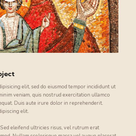
oject
ipisicing elit, sed do eiusmod tempor incididunt ut
minim veniam, quis nostrud exercitation ullamco
quat. Duis aute irure dolor in reprehenderit.
piscing elit.
Sed eleifend ultricies risus, vel rutrum erat
mod. Nullam scelerisque massa vel augue placerat,