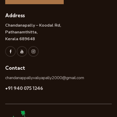
Address
Chandanapally – Koodal Rd,
Pathanamthitta,
Kerala 689648
Contact
chandanappallyvaliyapally2000@gmail.com
+
91 940 075 1246