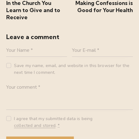
In the Church You
Making Confessions is
Learn to Give and to
Good for Your Health
Receive
Leave a comment
Save my name, email, and website in this browser for the
next time I comment.
I agree that my submitted data is being
collected and stored
.
*