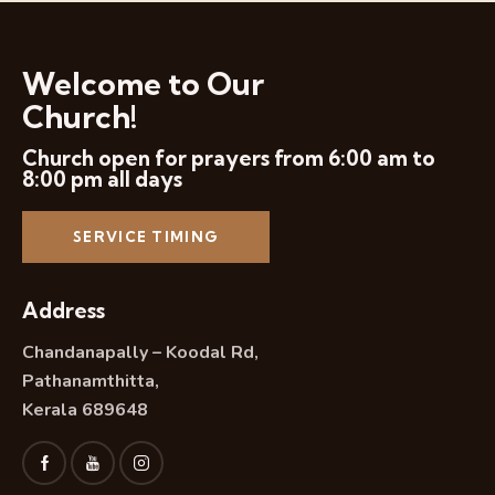
a
t
Welcome to Our
i
o
Church!
n
Church open for prayers from 6:00 am to
8:00 pm all days
SERVICE TIMING
Address
Chandanapally – Koodal Rd,
Pathanamthitta,
Kerala 689648